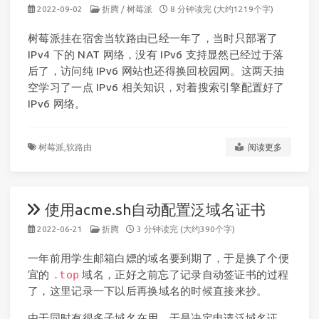
2022-09-02
折腾
/
树莓派
8 分钟读完 (大约1219个字)
树莓派挂在宿舍当软路由已经一年了，当时只部署了
IPv4 下的 NAT 网络，没有 IPv6 支持显然已经过于落
后了，访问纯 IPv6 网站也还得换回校园网。这两天抽
空学习了一点 IPv6 相关知识，对着搜索引擎配置好了
IPv6 网络。
树莓派,
软路由
阅读更多
使用acme.sh自动配置泛域名证书
2022-06-21
折腾
3 分钟读完 (大约390个字)
一年前用学生邮箱白嫖的域名要到期了，于是换了个便
宜的
.top
域名，正好之前忘了记录自动签证书的过程
了，这里记录一下以后再换域名的时候直接来抄。
由于同时有很多子域名在用，于是决定申请泛域名证