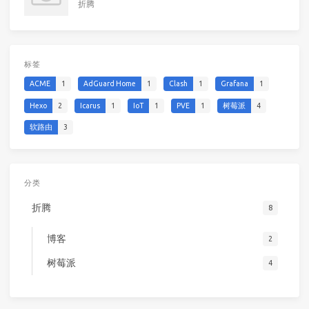
折腾
标签
ACME
1
AdGuard Home
1
Clash
1
Grafana
1
Hexo
2
Icarus
1
IoT
1
PVE
1
树莓派
4
软路由
3
分类
折腾
8
博客
2
树莓派
4