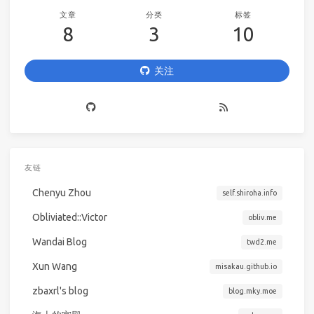
文章
分类
标签
8
3
10
关注
友链
Chenyu Zhou
self.shiroha.info
Obliviated::Victor
obliv.me
Wandai Blog
twd2.me
Xun Wang
misakau.github.io
zbaxrl's blog
blog.mky.moe